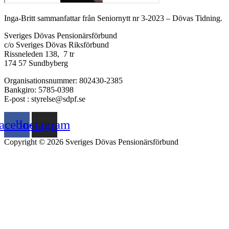
Inga-Britt sammanfattar från Seniornytt nr 3-2023 – Dövas Tidning.
Sveriges Dövas Pensionärsförbund
c/o Sveriges Dövas Riksförbund
Rissneleden 138, 7 tr
174 57 Sundbyberg
Organisationsnummer: 802430-2385
Bankgiro: 5785-0398
E-post : styrelse@sdpf.se
acebook
Instagram
Copyright © 2026 Sveriges Dövas Pensionärsförbund