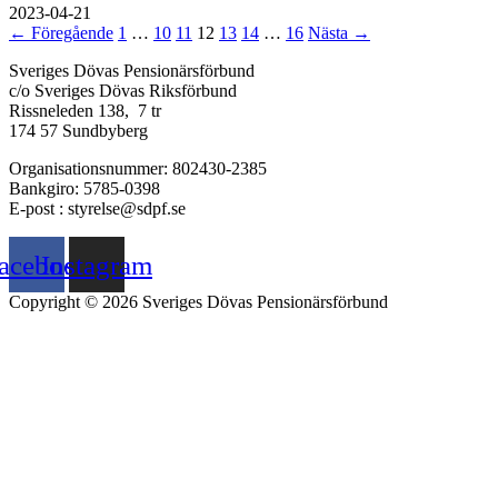
2023-04-21
← Föregående
1
…
10
11
12
13
14
…
16
Nästa →
Sveriges Dövas Pensionärsförbund
c/o Sveriges Dövas Riksförbund
Rissneleden 138, 7 tr
174 57 Sundbyberg
Organisationsnummer: 802430-2385
Bankgiro: 5785-0398
E-post : styrelse@sdpf.se
acebook
Instagram
Copyright © 2026 Sveriges Dövas Pensionärsförbund