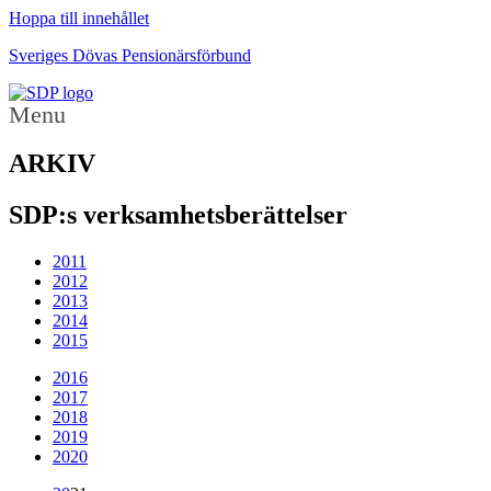
Hoppa till innehållet
Sveriges Dövas Pensionärsförbund
Menu
ARKIV
SDP:s verksamhetsberättelser
2011
2012
2013
2014
2015
2016
2017
2018
2019
2020