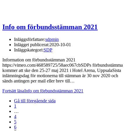
Info om förbundsstämman 2021
Inläggsförfattare:
sdpmin
Inlägget publicerat:
2020-10-01
Inläggskategori:
SDP
Information om förbundsstämman 2021
https://vimeo.com/468589725/58aec067cbSDPs förbundsstämma
kommer att ske den 25-27 maj 2021 i Hotel Arena, UppsalaSista
inlämningsdag för motionerna till stämman är 30 nov 2020 och
sänds antingen per mail eller brev till…
Fortsätt läsa
Info om förbundsstämman 2021
Gå till föregående sida
1
…
4
5
6