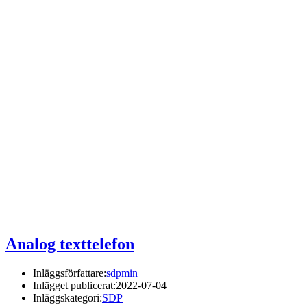
Analog texttelefon
Inläggsförfattare:
sdpmin
Inlägget publicerat:
2022-07-04
Inläggskategori:
SDP