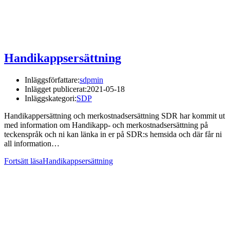
Handikappsersättning
Inläggsförfattare:
sdpmin
Inlägget publicerat:
2021-05-18
Inläggskategori:
SDP
Handikappersättning och merkostnadsersättning SDR har kommit ut
med information om Handikapp- och merkostnadsersättning på
teckenspråk och ni kan länka in er på SDR:s hemsida och där får ni
all information…
Fortsätt läsa
Handikappsersättning